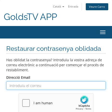
Català
Entrada
Veure Carro
GoldsTV APP
Canv
la
nave
Restaurar contrasenya oblidada
Has oblidat la contrasenya? Introduïu la vostra adreça de
correu electrònic a continuació per començar el procés de
restabliment.
Direcció Email