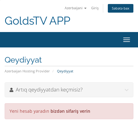
Azerbaijani
Giriş
Səbətə bax
GoldsTV APP
Naviq
keçid
Qeydiyyat
Azerbaijan Hosting Provider
Qeydiyyat
Artıq qeydiyyatdan keçmisiz?
Yeni hesab yaradın
bizdən sifariş verin